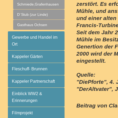
zerstört. Es er
Schmiede,Grafenhausen
Mühle, und ans
D`Stub (zur Linde)
und einer alten
Francis-Turbin
Gasthaus Ochsen
Seit dem Jahr 2
Gewerbe und Handel im
Mühle im Besit
Ort
Genertion der 
2000 wird der 
Kappeler Gärten
eingestellt.
Fleschuff- Brunnen
Quelle:
"DiePforte", 4. 
Kappeler Partnerschaft
"DerAltvater", 
Einblick WW2 &
Erinnerungen
Beitrag von Cl
Filmprojekt