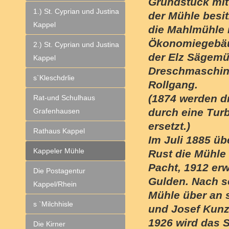
Grundstück mit
1.) St. Cyprian und Justina
der Mühle besi
Kappel
die Mahlmühle
Ökonomiegebäud
2.) St. Cyprian und Justina
der Elz Sägemüh
Kappel
Dreschmaschine
s`Kleschdrlie
Rollgang.
(1874 werden dr
Rat-und Schulhaus
durch eine Tur
Grafenhausen
ersetzt.)
Rathaus Kappel
Im Juli 1885 ü
Kappeler Mühle
Rust die Mühle
Pacht, 1912 erwi
Die Postagentur
Gulden. Nach s
Kappel/Rhein
Mühle über an 
s `Milchhisle
und Josef Kunz
1926 wird das 
Die Kirner