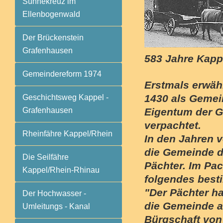
Sühnekreuz im
Ellenbogenwald
Der Brückenstein
Grafenhausen
583 Jahre Kapp
Gemeindereform 1974
Erstmals erwäh
1430 als Gemei
Geschichtsweg Kappel -
Grafenhausen
Eigentum der G
verpachtet.
Rheinfähre Kappel/Rhein
In den Jahren v
die Gemeinde d
Die Seilfähre
Pächter. Im Pa
Kappel/Rhein-Rhinau
folgendes best
"Der Pächter ha
Der Hochwasser -
die Gemeinde ab
Umleitungs - Kanal
Bürgschaft von