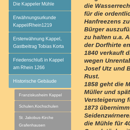
Die Kappeler Mühle
die Wasserrech
für die ordentl
Erwähnungsurkunde
Hanfreezens zu
Kappel/Rhein1219
Bürger auszufü
zu halten u.a. 
Ersterwähnung Kappel,
der Dorfhirte en
Gastbeitrag Tobias Korta
1840 verkauft 
wegen Unrentabi
Friedenschluß in Kappel
am Rhein 1266
Josef Utz und 
Rust.
Historische Gebäude
1858 geht die M
Müller und spät
Franziskusheim Kappel
Versteigerung f
Schulen,Kochschulen
1873 übernimmt
Seidenzwirnerei
St. Jakobus-Kirche
die Mühle für 4
Grafenhausen