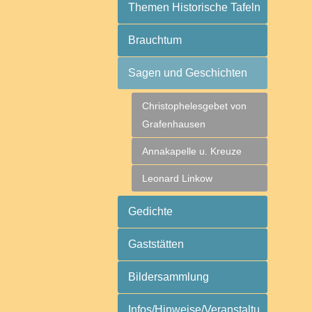
Themen Historische Tafeln
Brauchtum
Sagen und Geschichten
Christophelesgebet von
Grafenhausen
Annakapelle u. Kreuze
Leonard Linkow
Gedichte
Gaststätten
Bildersammlung
Infos/Hinweise/Veranstaltu