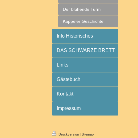
Der blühende Turm
Kappeler Geschichte
Info Historisches
DAS SCHWARZE BRETT
Links
Gästebuch
Kontakt
Impressum
Druckversion
|
Sitemap