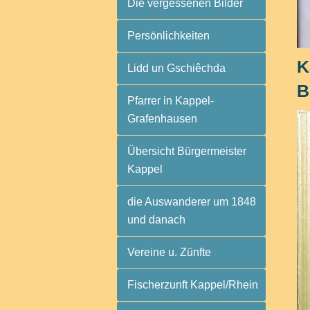
Die vergessenen Bilder
Persönlichkeiten
K
Lidd un Gschiêchda
B
Pfarrer in Kappel-
Grafenhausen
Übersicht Bürgermeister
Kappel
die Auswanderer um 1848
und danach
Vereine u. Zünfte
Fischerzunft Kappel/Rhein