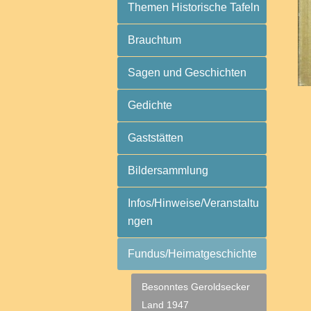
Themen Historische Tafeln
Brauchtum
Sagen und Geschichten
Gedichte
Gaststätten
Bildersammlung
Infos/Hinweise/Veranstaltu
ngen
Fundus/Heimatgeschichte
Besonntes Geroldsecker
Land 1947