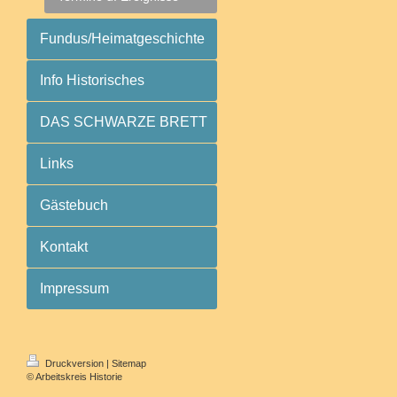
Fundus/Heimatgeschichte
Info Historisches
DAS SCHWARZE BRETT
Links
Gästebuch
Kontakt
Impressum
Druckversion
|
Sitemap
© Arbeitskreis Historie