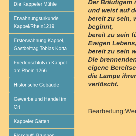
Der Bräutigam 
Die Kappeler Mühle
und weist auf d
bereit zu sein,
Erwähnungsurkunde
beginnt,
Kappel/Rhein1219
bereit zu sein 
Ersterwähnung Kappel,
Ewigen Lebens
Gastbeitrag Tobias Korta
bereit zu sein 
Die brennenden
Friedenschluß in Kappel
eigene Bereits
am Rhein 1266
die Lampe ihren
verlöscht.
Historische Gebäude
Gewerbe und Handel im
Ort
Bearbeitung:Wern
Kappeler Gärten
Fleschuff- Brunnen