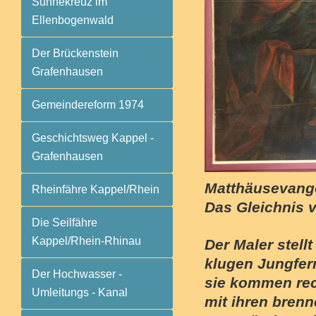
Sühnekreuz im
Ellenbogenwald
Der Brückenstein
Grafenhausen
Gemeindereform 1974
Geschichtsweg Kappel -
Grafenhausen
Matthäusevange
Rheinfähre Kappel/Rhein
Das Gleichnis 
Die Seilfähre
Kappel/Rhein-Rhinau
Der Maler stellt
klugen Jungfer
Der Hochwasser -
sie kommen rec
Umleitungs - Kanal
mit ihren bren