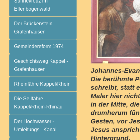
Sühnekreuz im
Ellenbogenwald
Der Brückenstein
Grafenhausen
Gemeindereform 1974
Geschichtsweg Kappel -
Grafenhausen
Johannes-Evang
Die berühmte P
Rheinfähre Kappel/Rhein
schreibt, statt e
Maler hier nich
Die Seilfähre
in der Mitte, d
Kappel/Rhein-Rhinau
drumherum fünf
Gesten, vor Jes
Der Hochwasser -
Jesus ansprich
Umleitungs - Kanal
Hintergrund.