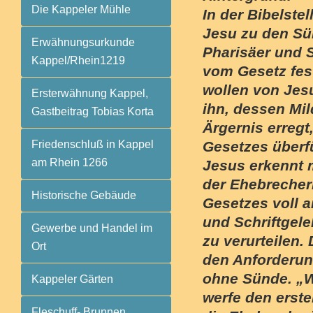
Die Kappeler Mühle
In der Bibelstel
Jesu zu den Sü
Erwähnungsurkunde
Pharisäer und S
Kappel/Rhein1219
vom Gesetz fest
wollen von Jes
Ersterwähnung Kappel,
ihn, dessen Mi
Gastbeitrag Tobias Korta
Ärgernis erregt
Friedenschluß in Kappel
Gesetzes überf
am Rhein 1266
Jesus erkennt m
der Ehebrecher
Historische Gebäude
Gesetzes voll a
und Schriftgele
Gewerbe und Handel im
zu verurteilen.
Ort
den Anforderun
ohne Sünde. „W
Kappeler Gärten
werfe den erste
Fleschuff- Brunnen