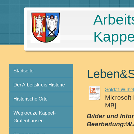
Arbeit
Kappe
Leben&
Startseite
Der Arbeitskreis Historie
Soldat Wilhel
Microsoft
Historische Orte
MB]
Wegkreuze Kappel-
Bilder und Info
Grafenhausen
Bearbeitung:W.