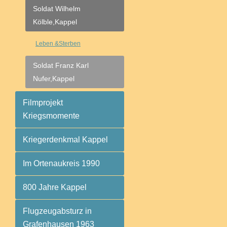
Soldat Wilhelm
Kölble,Kappel
Leben &Sterben
Soldat Franz Karl
Nufer,Kappel
Filmprojekt
Kriegsmomente
Kriegerdenkmal Kappel
Im Ortenaukreis 1990
800 Jahre Kappel
Flugzeugabsturz in
Grafenhausen 1963