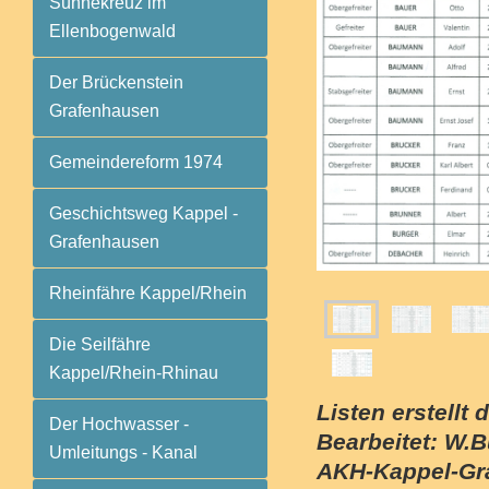
Sühnekreuz im
Ellenbogenwald
Der Brückenstein
Grafenhausen
Gemeindereform 1974
Geschichtsweg Kappel -
Grafenhausen
Rheinfähre Kappel/Rhein
Die Seilfähre
Kappel/Rhein-Rhinau
Listen erstellt 
Der Hochwasser -
Bearbeitet: W.B
Umleitungs - Kanal
AKH-Kappel-Gr