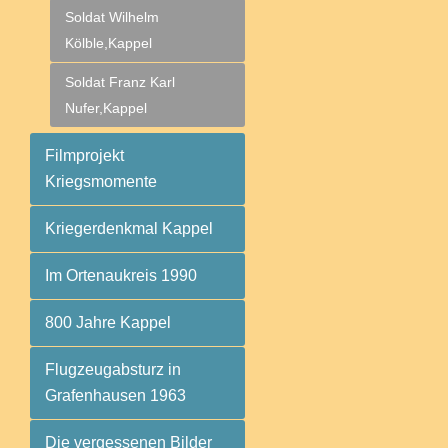
Soldat Wilhelm
Kölble,Kappel
Soldat Franz Karl
Nufer,Kappel
Filmprojekt
Kriegsmomente
Kriegerdenkmal Kappel
Im Ortenaukreis 1990
800 Jahre Kappel
Flugzeugabsturz in
Grafenhausen 1963
Die vergessenen Bilder