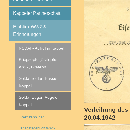
Kappeler Partnerschaft
Einblick WW2 &
Erinnerungen
NSDAP- Aufruf in Kappel
Kriegsopfer,Zivilopfer
WW2, Grafenh.
Soldat Stefan Hassur,
Kappel
Soldat Eugen Vögele,
Kappel
Verleihung des
20.04.1942
Rekrutenbilder
Kriegstagebuch WW 2