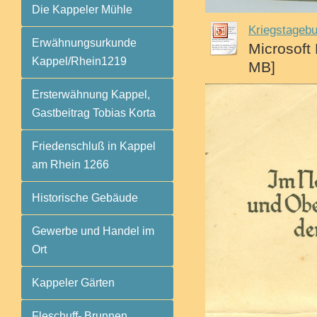
Die Kappeler Mühle
Kriegstageb
Erwähnungsurkunde
Microsoft
Kappel/Rhein1219
MB]
Ersterwähnung Kappel,
Gastbeitrag Tobias Korta
Friedenschluß in Kappel
am Rhein 1266
Historische Gebäude
Gewerbe und Handel im
Ort
Kappeler Gärten
Fleschuff- Brunnen