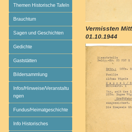
Themen Historische Tafeln
Brauchtum
Vermissten Mit
Sagen und Geschichten
01.10.1944
Gedichte
Gaststätten
Bildersammlung
Infos/Hinweise/Veranstaltu
ngen
Fundus/Heimatgeschichte
Info Historisches