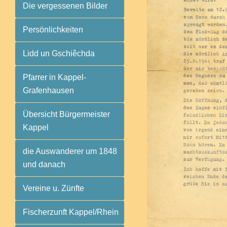
Die vergessenen Bilder
Persönlichkeiten
Lidd un Gschiêchda
Pfarrer in Kappel-
Grafenhausen
Übersicht Bürgermeister
Kappel
die Auswanderer um 1848
und danach
Vereine u. Zünfte
Fischerzunft Kappel/Rhein