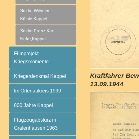
Soldat Wilhelm
Kölble,Kappel
Soldat Franz Karl
Nufer,Kappel
Filmprojekt
Kriegsmomente
Kraftfahrer B
Kriegerdenkmal Kappel
13.09.1944
Im Ortenaukreis 1990
800 Jahre Kappel
Flugzeugabsturz in
Grafenhausen 1963