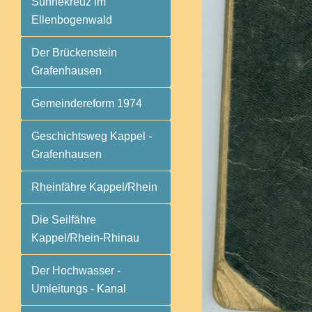
Sühnekreuz im
Ellenbogenwald
Der Brückenstein
Grafenhausen
Gemeindereform 1974
Geschichtsweg Kappel -
Grafenhausen
Rheinfähre Kappel/Rhein
Die Seilfähre
Kappel/Rhein-Rhinau
Der Hochwasser -
Umleitungs - Kanal