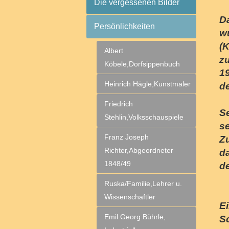
Die vergessenen Bilder
D
Persönlichkeiten
w
(K
Albert
zu
Köbele,Dorfsippenbuch
1
Heinrich Hägle,Kunstmaler
d
Friedrich
Se
Stehlin,Volksschauspiele
se
Franz Joseph
Zu
Richter,Abgeordneter
da
1848/49
d
Ruska/Familie,Lehrer u.
Wissenschaftler
Ei
Emil Georg Bührle,
S