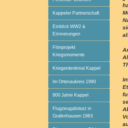
h
Me
Kappeler Partnerschaft
N
Einblick WW2 &
s
Erinnerungen
al
Filmprojekt
A
Kriegsmomente
Al
T
Kriegerdenkmal Kappel
Im
Im Ortenaukreis 1990
E
fu
800 Jahre Kappel
se
Flugzeugabsturz in
A
Grafenhausen 1963
Vo
a