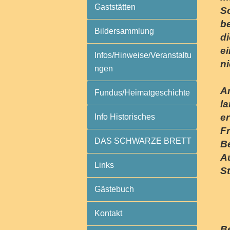
Gaststätten
S
be
Bildersammlung
d
ei
Infos/Hinweise/Veranstaltu
ni
ngen
A
Fundus/Heimatgeschichte
l
er
Info Historisches
Fr
DAS SCHWARZE BRETT
Be
A
Links
S
Gästebuch
Kontakt
Be