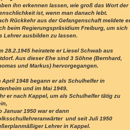
aben ihn erkennen lassen, wie groß das Wort der
nschlichkeit ist, wenn man danach lebt.
ach Rückkehr aus der Gefangenschaft meldete e
ich beim Regierungspräsidium Freiburg, um sich
s Lehrer ausbilden zu lassen.
m 28.2.1945 heiratete er Liesel Schwab aus
tdorf. Aus dieser Ehe sind 3 Söhne (Bernhard,
homas und Markus) hervorgegangen.
 April 1948 begann er als Schulhelfer in
ttenheim und im Mai 1949.
hr er nach Kappel, um als Schulhelfer tätig zu
in,
b Januar 1950 war er dann
lksschullehreranwärter und seit Juli 1950
ußerplanmäßiger Lehrer in Kappel.