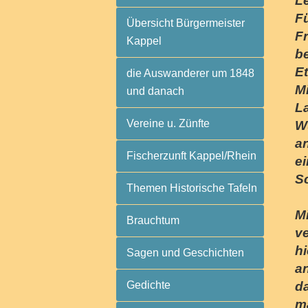
Le
F
Übersicht Bürgermeister
F
Kappel
b
Et
die Auswanderer um 1848
Mi
und danach
L
Vereine u. Zünfte
Wü
an
Fischerzunft Kappel/Rhein
e
S
Themen Historische Tafeln
Mi
Brauchtum
ve
hi
Sagen und Geschichten
a
Gedichte
da
ma