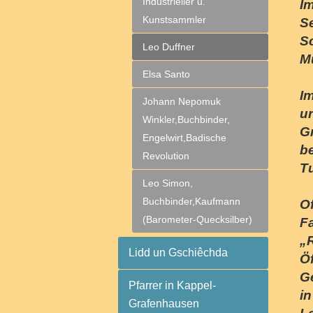
Industrieller u.
Im
Kunstsammler
S
Sc
Leo Duffner
M
Elsa Santo
I
Johann Nepomuk
u
Winkler,Buchbinder,
G
Engelwirt,Badische
be
Revolution
T
Leo Simon,
Buchbinder,Kaufmann
O
(Barometer-Quecksilber)
F
„
Lidd un Gschiêchda
Öf
G
Pfarrer in Kappel-
i
Grafenhausen