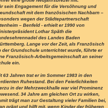
hrer eine große Neujahrsbrezel mit.
ür sein Engagement für die Versöhnung und
reundschaft mit dem französischen Nachbarn –
esonders wegen der Städtepartnerschaft
tenheim – Benfeld - erhielt er 1990 von
nisterpräsident Lothar Späth die
andesehrennadel des Landes Baden
rttemberg. Lange vor der Zeit, als Französisch
 der Grundschule unterrichtet wurde, führte er
ine Französisch-Arbeitsgemeinschaft an seiner
chule ein.
t 63 Jahren trat er im Sommer 1983 in den
rdienten Ruhestand. Bei den Feierlichkeiten
erzu in der Mehrzweckhalle war viel Prominenz
nwesend. 34 Jahre am gleichen Ort zu wirken,
mit trägt man zur Gestaltung vieler Familien bei,
n prägt und hilft mit, wenn Kinder der früheren