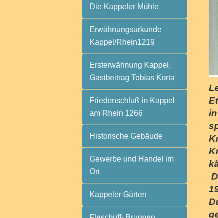
Die Kappeler Mühle
Erwähnungsurkunde
Kappel/Rhein1219
Ersterwähnung Kappel,
Gastbeitrag Tobias Korta
L
E
Friedenschluß in Kappel
in
am Rhein 1266
s
Historische Gebäude
K
K
Gewerbe und Handel im
kä
Ort
D
1
Kappeler Gärten
D
g
Fleschuff- Brunnen