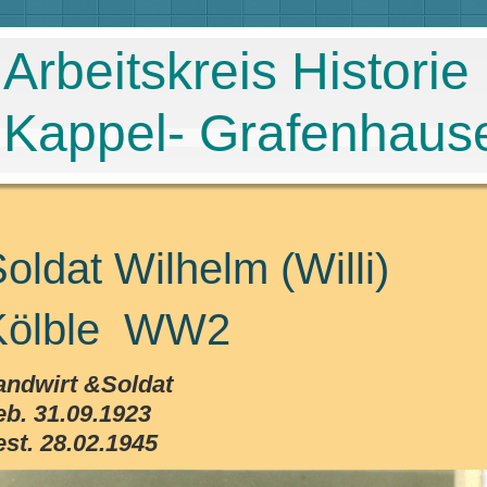
Arbeitskreis Historie
Kappel- Grafenhaus
oldat Wilhelm (Willi)
Kölble WW2
andwirt &Soldat
eb. 31.09.1923
est. 28.02.1945