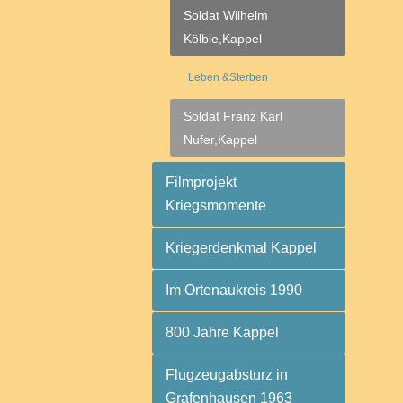
Soldat Wilhelm
Kölble,Kappel
Leben &Sterben
Soldat Franz Karl
Nufer,Kappel
Filmprojekt
Kriegsmomente
Kriegerdenkmal Kappel
Im Ortenaukreis 1990
800 Jahre Kappel
Flugzeugabsturz in
Grafenhausen 1963