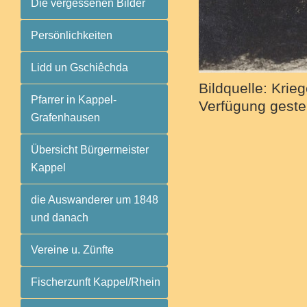
Die vergessenen Bilder
Persönlichkeiten
Lidd un Gschiêchda
Bildquelle: Kri
Pfarrer in Kappel-
Verfügung geste
Grafenhausen
Übersicht Bürgermeister
Kappel
die Auswanderer um 1848
und danach
Vereine u. Zünfte
Fischerzunft Kappel/Rhein