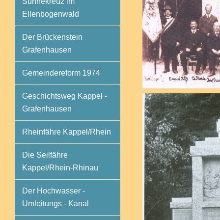
Sühnekreuz im
Ellenbogenwald
Der Brückenstein
Grafenhausen
Gemeindereform 1974
Geschichtsweg Kappel -
Grafenhausen
Rheinfähre Kappel/Rhein
Die Seilfähre
Kappel/Rhein-Rhinau
Der Hochwasser -
Umleitungs - Kanal